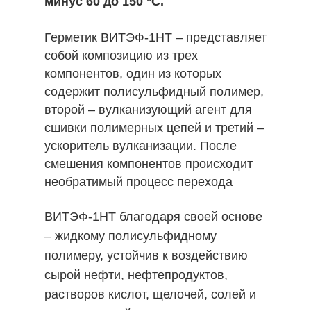
минус 60 до 150 °С.
Герметик ВИТЭФ-1НТ – представляет
собой композицию из трех
компонентов, один из которых
содержит полисульфидный полимер,
второй – вулканизующий агент для
сшивки полимерных цепей и третий –
ускоритель вулканизации. После
смешения компонентов происходит
необратимый процесс перехода
герметика в резиноподобный
ВИТЭФ-1НТ благодаря своей основе
материал.
– жидкому полисульфидному
полимеру, устойчив к воздействию
сырой нефти, нефтепродуктов,
растворов кислот, щелочей, солей и